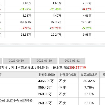
万
1.48万
1.68万
2.13万
%
-11.47%
-21.40%
+6.17%
万
4.28万
4.40万
4.66万
4
8306.45
7595.76
5970.36
%
+9.36%
+27.22%
-5.32%
万
13.34万
12.24万
9.98万
2025-09-30
2025-06-30
2025-03-31
69万股
，累计占流通股比：
54.54%
，较上期增加
309.57万股
称
持有数量(股)
持股变化(股)
占流通股比例
4355.00万
不变
35.32%
959.40万
不变
7.78%
260.00万
不变
2.11%
公司-北京中合国能投资
260.00万
不变
2.11%