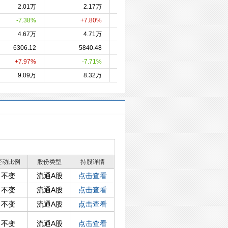
2.01万
2.17万
2.01万
2.0
-7.38%
+7.80%
-1.01%
-9.0
4.67万
4.71万
4.11万
4.1
6306.12
5840.48
6328.10
6263.
+7.97%
-7.71%
+1.02%
+105.6
9.09万
8.32万
8.67万
7.3
变动比例
股份类型
持股详情
不变
流通A股
点击查看
不变
流通A股
点击查看
不变
流通A股
点击查看
不变
流通A股
点击查看