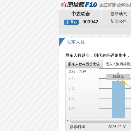
中农联合
最新动态
新闻公告
003042
股东人数
股东人数越少，则代表筹码越集中，
股东人数与股价比较
股东人数增减量
单位：万户
18.61元
2.45
2.15
1.85
1.55
指标\日期
2026-03-31