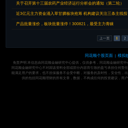
关于召开第十三届农药产业经济运行分析会的通知（第二轮）
近3亿元主力资金涌入草甘膦板块抢筹 机构建议关注三条主线投
产品批量涨价，板块批量涨停！300821，最受主力青睐
上一页
1
2
同花顺个股页面
模拟
|
免责声明:本信息由同花顺金融研究中心提供，仅供参考，同花顺金融研究
同花顺金融研究中心不对因该资料全部或部分内容而引致的盈亏承担任何责任
能满足用户的要求，也不担保服务不会受中断，对服务的及时性，安全性，出
供的包括同花顺理财的所有文章，数据，不构成任何的投资建议，用户