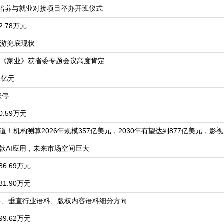
人才培养与就业对接项目举办开班仪式
.78万元
游兜底现状
《家业》获省委专题会议高度肯定
1亿元
涨停
.59万元
道！机构测算2026年规模357亿美元，2030年有望达到877亿美元，影
爆款AI应用，未来市场空间巨大
6.69万元
1.90万元
服务、垂直行业语料、版权内容语料细分方向
9.62万元