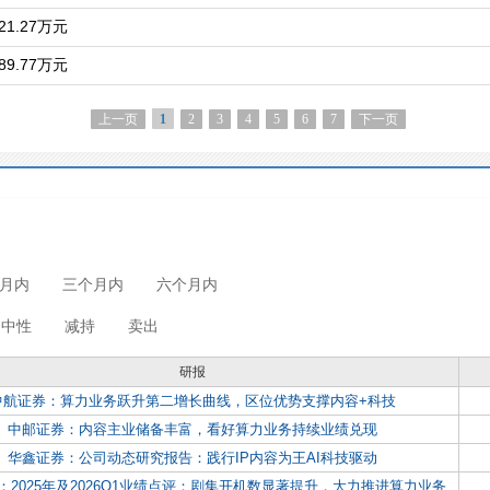
1.27万元
9.77万元
上一页
2
3
4
5
6
7
下一页
1
月内
三个月内
六个月内
中性
减持
卖出
研报
中航证券：算力业务跃升第二增长曲线，区位优势支撑内容+科技
中邮证券：内容主业储备丰富，看好算力业务持续业绩兑现
华鑫证券：公司动态研究报告：践行IP内容为王AI科技驱动
：2025年及2026Q1业绩点评：剧集开机数显著提升，大力推进算力业务