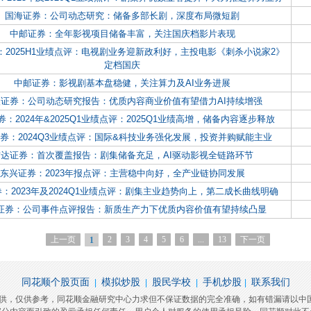
国海证券：公司动态研究：储备多部长剧，深度布局微短剧
中邮证券：全年影视项目储备丰富，关注国庆档影片表现
：2025H1业绩点评：电视剧业务迎新政利好，主投电影《刺杀小说家2》
定档国庆
中邮证券：影视剧基本盘稳健，关注算力及AI业务进展
证券：公司动态研究报告：优质内容商业价值有望借力AI持续增强
：2024年&2025Q1业绩点评：2025Q1业绩高增，储备内容逐步释放
券：2024Q3业绩点评：国际&科技业务强化发展，投资并购赋能主业
信达证券：首次覆盖报告：剧集储备充足，AI驱动影视全链路环节
东兴证券：2023年报点评：主营稳中向好，全产业链协同发展
：2023年及2024Q1业绩点评：剧集主业趋势向上，第二成长曲线明确
证券：公司事件点评报告：新质生产力下优质内容价值有望持续凸显
上一页
2
3
4
5
6
...
13
下一页
1
同花顺个股页面
模拟炒股
股民学校
手机炒股
联系我们
|
|
|
|
提供，仅供参考，同花顺金融研究中心力求但不保证数据的完全准确，如有错漏请以中