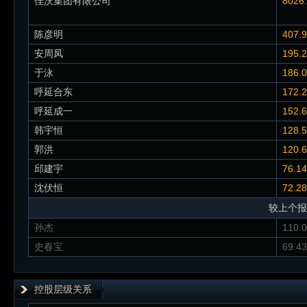
佳沃集团有限公司
8026
陈彦明
407.
安周凤
195.
于泳
186.
呼延合东
172.
呼延成一
152.
韩宇恒
128.
郭洪
120.
邱建宇
76.1
沈伏恒
72.2
较上个报
孙杰
110.
史春宝
69.4
控股层级关系