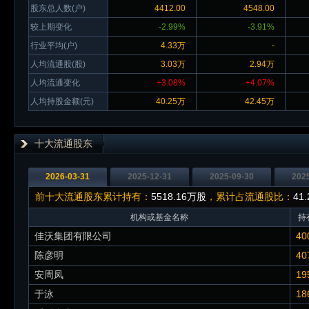
股东总人数(户)
4412.00
4548.00
较上期变化
-2.99%
-3.91%
行业平均(户)
4.33万
-
人均流通股(股)
3.03万
2.94万
人均流通变化
+3.08%
+4.07%
人均持股金额(元)
40.25万
42.45万
十大流通股东
2026-03-31
2025-12-31
2025-09-30
202
前十大流通股东累计持有：
5518.16万股
，累计占流通股比：
41
机构或基金名称
持
佳沃集团有限公司
40
陈彦明
40
安周凤
19
于泳
18