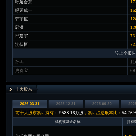
呼延合东
17
呼延成一
15
韩宇恒
12
郭洪
12
邱建宇
76
沈伏恒
72
较上个报告
孙杰
11
史春宝
69
十大股东
2026-03-31
2025-12-31
2025-09-30
202
前十大股东累计持有：
9538.16万股
，累计占总股本比：
54.76
机构或基金名称
持有数