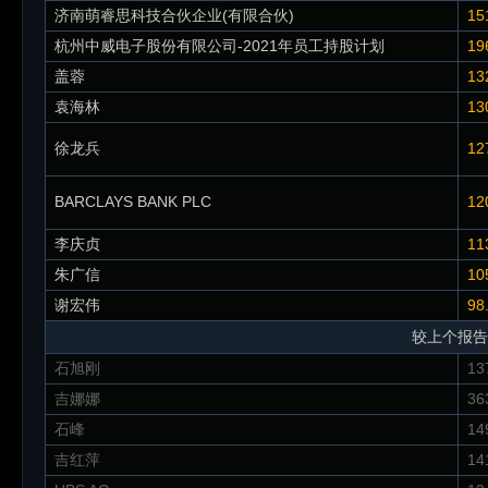
济南萌睿思科技合伙企业(有限合伙)
15
杭州中威电子股份有限公司-2021年员工持股计划
19
盖蓉
13
袁海林
13
徐龙兵
12
BARCLAYS BANK PLC
12
李庆贞
11
朱广信
10
谢宏伟
98
较上个报告
石旭刚
13
吉娜娜
36
石峰
14
吉红萍
14