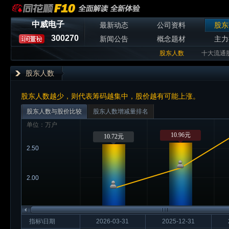
中威电子
最新动态
公司资料
股东
300270
新闻公告
概念题材
主力
股东人数
十大流通
股东人数
股东人数越少，则代表筹码越集中，股价越有可能上涨。
股东人数与股价比较
股东人数增减量排名
单位：万户
10.96元
10.72元
2.50
2.00
指标\日期
2026-03-31
2025-12-31