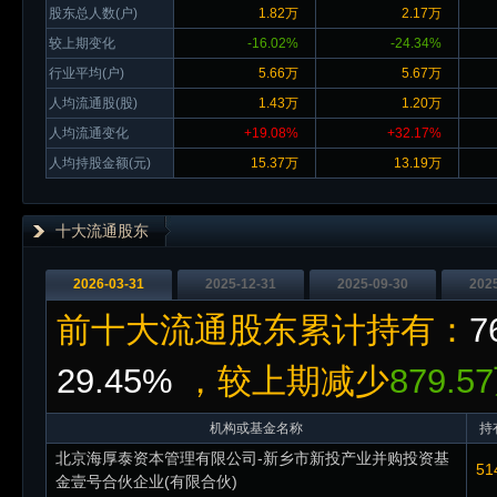
股东总人数(户)
1.82万
2.17万
较上期变化
-16.02%
-24.34%
行业平均(户)
5.66万
5.67万
人均流通股(股)
1.43万
1.20万
人均流通变化
+19.08%
+32.17%
人均持股金额(元)
15.37万
13.19万
十大流通股东
2026-03-31
2025-12-31
2025-09-30
202
前十大流通股东累计持有：
7
29.45%
，较上期减少
879.
机构或基金名称
持
北京海厚泰资本管理有限公司-新乡市新投产业并购投资基
51
金壹号合伙企业(有限合伙)