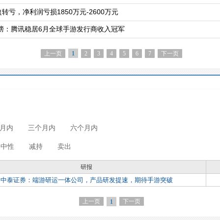
转亏，净利润亏损1850万元-2600万元
榜：腾讯稳居6月全球手游发行商收入冠军
上一页
2
3
4
5
6
7
下一页
1
月内
三个月内
六个月内
中性
减持
卖出
研报
中泰证券：端游研运一体公司，产品研发提速，期待手游突破
上一页
下一页
1