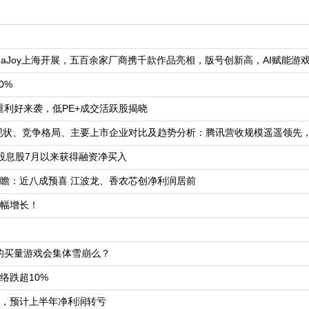
naJoy上海开展，五百余家厂商携千款作品亮相，版号创新高，AI赋能游
0%
双重利好来袭，低PE+成交活跃股揭晓
展现状、竞争格局、主要上市企业对比及趋势分析：腾讯营收规模遥遥领先，
高股息股7月以来获得融资净买入
瞻：近八成预喜 江波龙、香农芯创净利润居前
幅增长！
”的买量游戏会集体雪崩么？
络跌超10%
降，预计上半年净利润转亏