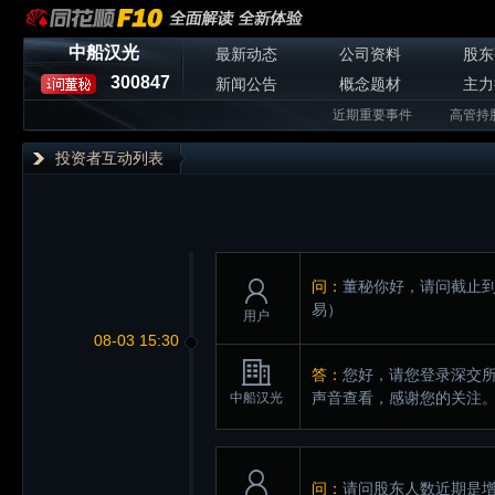
中船汉光
最新动态
公司资料
股东
300847
新闻公告
概念题材
主力
近期重要事件
高管持
投资者互动列表
问：
董秘你好，请问截止到
易）
用户
08-03 15:30
答：
您好，请您登录深交所互动易（
声音查看，感谢您的关注
中船汉光
问：
请问股东人数近期是