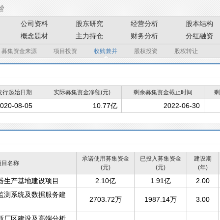
公司资料
股东研究
经营分析
股本结构
概念题材
主力持仓
财务分析
分红融资
募集资金来源
项目投资
收购兼并
股权投资
股权转让
发行起始日期
实际募集资金净额(元)
剩余募集资金截止时间
剩
020-08-05
10.77亿
2022-06-30
承诺使用募集资金
已投入募集资金
建设期
项目名称
(元)
(元)
(年)
器生产基地建设项目
2.10亿
1.91亿
2.00
监测系统及数据服务建
2703.72万
1987.14万
3.00
新厂区建设及高端分析