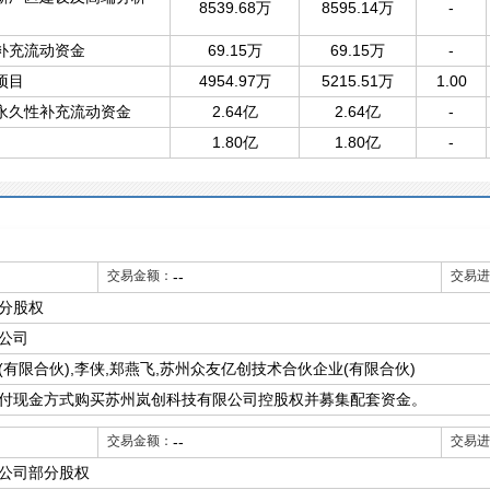
8539.68万
8595.14万
-
补充流动资金
69.15万
69.15万
-
项目
4954.97万
5215.51万
1.00
永久性补充流动资金
2.64亿
2.64亿
-
1.80亿
1.80亿
-
交易金额：
--
交易进
分股权
公司
有限合伙),李侠,郑燕飞,苏州众友亿创技术合伙企业(有限合伙)
付现金方式购买苏州岚创科技有限公司控股权并募集配套资金。
交易金额：
--
交易进
公司部分股权