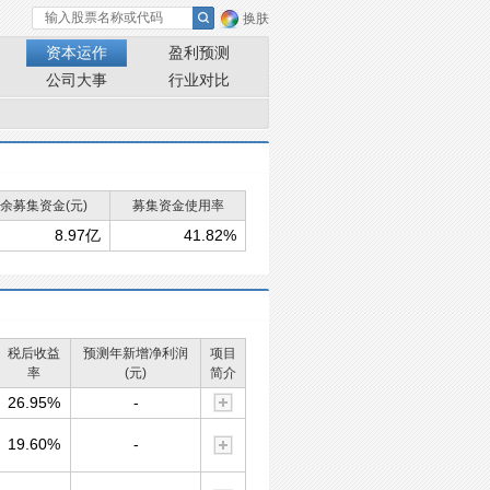
换肤
资本运作
盈利预测
公司大事
行业对比
余募集资金(元)
募集资金使用率
8.97亿
41.82%
税后收益
预测年新增净利润
项目
率
(元)
简介
26.95%
-
19.60%
-