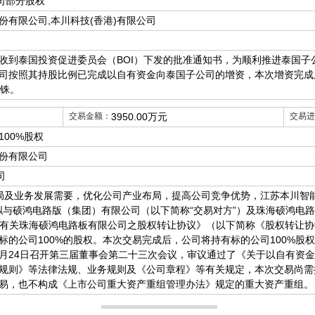
司部分股权
份有限公司,本川科技(香港)有限公司
收到泰国投资促进委员会（BOI）下发的批准通知书，为顺利推进泰国子
司按照其持股比例已完成以自有资金向泰国子公司的增资，本次增资完成后泰
泰铢。
交易金额：
3950.00万元
交易进
00%股权
份有限公司
司
局及业务发展需要，优化公司产业布局，提高公司竞争优势，江苏本川智
）拟与硕鸿电路版（集团）有限公司（以下简称“交易对方”）及珠海硕鸿电
订《有关珠海硕鸿电路板有限公司之股权转让协议》（以下简称《股权转让协议
标的公司100%的股权。本次交易完成后，公司将持有标的公司100%股
年10月24日召开第三届董事会第二十三次会议，审议通过了《关于以自有资
规则》等法律法规、业务规则及《公司章程》等有关规定，本次交易尚需
易，也不构成《上市公司重大资产重组管理办法》规定的重大资产重组。