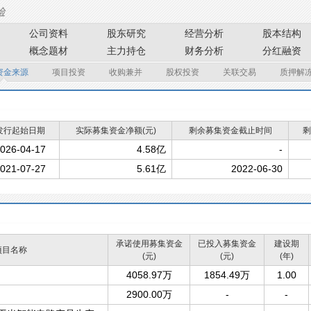
公司资料
股东研究
经营分析
股本结构
概念题材
主力持仓
财务分析
分红融资
资金来源
项目投资
收购兼并
股权投资
关联交易
质押解
发行起始日期
实际募集资金净额(元)
剩余募集资金截止时间
剩
026-04-17
4.58亿
-
021-07-27
5.61亿
2022-06-30
承诺使用募集资金
已投入募集资金
建设期
项目名称
(元)
(元)
(年)
4058.97万
1854.49万
1.00
2900.00万
-
-