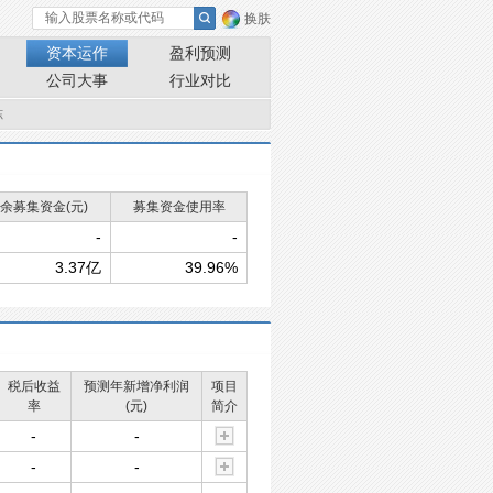
换肤
资本运作
盈利预测
公司大事
行业对比
冻
余募集资金(元)
募集资金使用率
-
-
3.37亿
39.96%
税后收益
预测年新增净利润
项目
率
(元)
简介
-
-
-
-