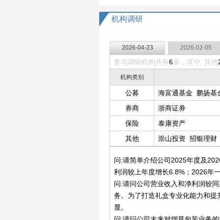
机构调研
2026-04-23
2026-02-05
参与调研机构共有
6
家，其中: 其他
机构类别
公募
海富通基金
鹏扬基
券商
浙商证券
保险
泰康资产
其他
崇山投资
招银理财
问:请简单介绍公司2025年度及2
利润较上年度增长6.8%；2026
问:请问公司营业收入和净利润较同
务。为了打造礼盒专业化能力和提升
显。
问:请问公司未来对烟草包装业务