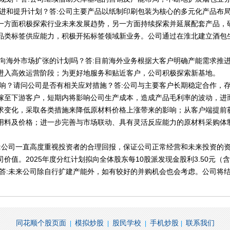
改进和提升计划？答:公司主要产品以纸制印刷包装为核心的多元化产品布
一方面积极探索行业未来发展趋势，另一方面持续探索并延展配套产品，
品类标签供应能力，积极开拓标签领域新业务。公司通过在淮北建立酒包
有向海外市场扩张的计划吗？答:目前海外业务根据大客户明确产能需求推
进入高效运营阶段；为更好地服务和贴近客户，公司积极探索新基地。
影响？请问公司是否有相关应对措施？答:公司与主要客户长期稳定合作，
嫁至下游客户，短期内将影响公司生产成本，造成产品毛利率的波动，进
求变化，采取各类措施来降低原材料价格上涨带来的影响；从客户端提前
用料及价格；进一步完善与市场联动、具有灵活反应能力的原材料采购体
答:公司一直高度重视投资者的合理回报，保证公司正常经营和未来投资的
价值。2025年度分红计划拟向全体股东每10股派发现金股利3.50元（
？答:未来公司除自行扩建产能外，如有较好的并购机会也会考虑。公司将
同花顺个股页面
模拟炒股
股民学校
手机炒股
联系我们
|
|
|
|