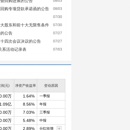
份暨回购进展的公告
08/03
票回购专项贷款承诺函的公告
08/03
07/30
十大股东和前十大无限售条件
07/30
案的公告
07/27
二十四次会议决议的公告
07/27
者关系活动记录表
07/03
润(元)
净资产收益率
变动原因
0.00万
1.64%
一季报
1.09亿
8.56%
年报
0.00万
7.03%
三季报
0.00万
5.48%
中报
0.00万
2.89%
分红转增