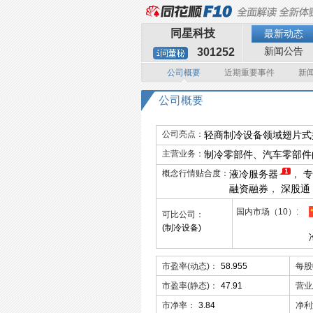
同星科技
最新动态
新闻公告
301252
公司概要
近期重要事件
新
公司概要
公司亮点：
轻商制冷设备领域翅片式
主营业务：
制冷零部件、汽车零部件
概念行情贴合度：
液冷服务器
，
专
融资融券
，
深股通
国内市场（10）
可比公司：
(制冷设备)
市盈率(动态)：
58.955
每股
市盈率(静态)：
47.91
营业
市净率：
3.84
净利