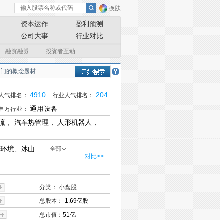
换肤
资本运作
盈利预测
公司大事
行业对比
融资融券
投资者互动
4910
204
人气排名：
行业人气排名：
通用设备
申万行业：
流
，
汽车热管理
，
人形机器人
，
轮环境
、
冰山
全部
对比>>
分类：
小盘股
总股本：
1.69亿股
总市值：
51亿