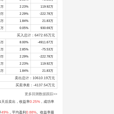
4万
2.23%
119.92万
0万
2.29%
-222.78万
5万
1.84%
21.83万
1万
0.05%
930.69万
买入总计：
6472.65
万元
5万
8.00%
-4911.67万
4万
2.85%
-75.53万
0万
2.29%
-222.78万
4万
2.23%
119.92万
5万
1.84%
21.83万
卖出总计：
10610.19
万元
买卖净差：
-4137.54
万元
更多回测数据跟踪>>
1天后卖出，收益率
0.25%
，成功率
率
49%
，平均盈利
0.88%
。收益率最