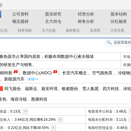
公司资料
股东研究
经营分析
股本结构
概念题材
主力持仓
财务分析
分红融资
闻公告
财务指标
主力控盘
题材要点
龙虎榜
大宗交易
换热器市占率国内居前，积极布局数据中心液冷领域
市场
的研发生产与销售。
所属
精特新
，
数据中心(AIDC)
，
长安汽车概念
，
空气能热泵
，
冷链物
，
新能源汽车
详情>>
同飞股份
、
福斯达
、
盾安环境
、
银都股份
、
雪人集团
、
四方科技
、
冰
冷热
、
海容冷链
、
惠康科技
收益：
0.13元
每股资本公积金：
3.48元
总收入：
3.44亿元 同比增长16.29%
每股未分配利润：
3.11元
润：
0.22亿元 同比下降38.55%
每股经营现金流：
-0.48元