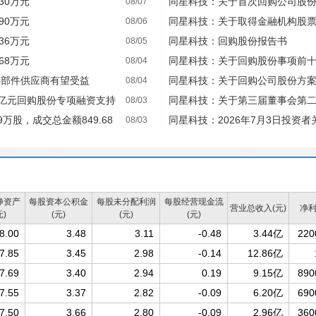
30万元
同星科技：关于首次回购公司股
08/07
90万元
同星科技：关于取得金融机构股
08/06
36万元
同星科技：回购股份报告书
08/05
68万元
同星科技：关于回购股份事项前
08/04
股东持股情况的公告
心部件供应商有望受益
同星科技：关于回购公司股份方
08/04
8亿元回购股份专项融资支持
同星科技：关于第三届董事会第
08/03
万股，成交总金额849.68
同星科技：2026年7月3日投资
08/03
净资产
每股资本公积金
每股未分配利润
每股经营现金流
营业总收入(元)
净利
元)
(元)
(元)
(元)
8.00
3.48
3.11
-0.48
3.44亿
220
7.85
3.45
2.98
-0.14
12.86亿
7.69
3.40
2.94
0.19
9.15亿
890
7.55
3.37
2.82
-0.09
6.20亿
690
7.50
3.66
2.80
-0.09
2.96亿
360