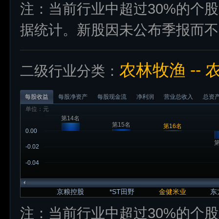
注：当前行业中超过30%的个
据统计。新股因未公布季报而不
农林牧渔 --
二级行业分类：
每股收益
每股净资产
每股现金流
净利润
营业总收入
总资
单位：元
第14名
第15名
第16名
0.00
第
-0.02
-0.04
京粮控股
*ST田野
金健米业
东
注：当前行业中超过30%的个