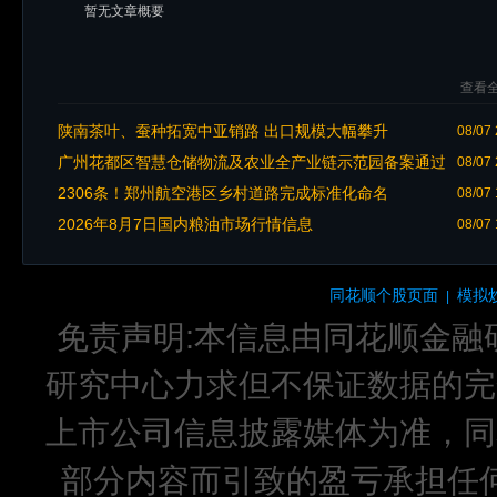
暂无文章概要
查看全
陕南茶叶、蚕种拓宽中亚销路 出口规模大幅攀升
08/07 
广州花都区智慧仓储物流及农业全产业链示范园备案通过
08/07 
总投资7.28亿元
2306条！郑州航空港区乡村道路完成标准化命名
08/07 
2026年8月7日国内粮油市场行情信息
08/07 
同花顺个股页面
模拟
|
免责声明:本信息由同花顺金融
研究中心力求但不保证数据的完
上市公司信息披露媒体为准，同
部分内容而引致的盈亏承担任