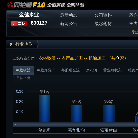
金健米业
最新动态
公司资料
股东
600127
新闻公告
概念题材
主力
行
行业地位
农林牧渔 -- 农产品加工 -- 粮油加工 （共
9
家）
三级行业分类：
每股收益
每股净资产
每股现金流
净利润
营业总收入
总资
单位：元
0.30
第1名
0.20
第2名
第3名
0.10
金龙鱼
嘉华股份
索宝蛋白
深