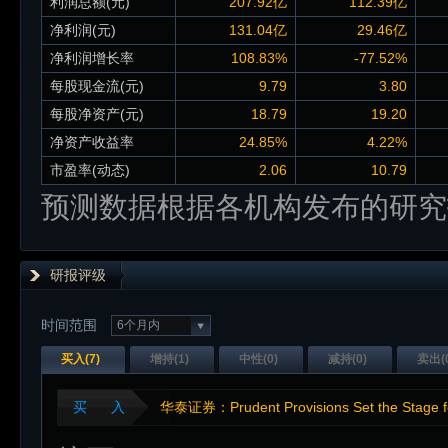
利润总额(元)
207.92亿
112.39亿
净利润(元)
131.04亿
29.46亿
净利润增长率
108.83%
-77.52%
每股现金流(元)
9.79
3.80
每股净资产(元)
18.79
19.20
净资产收益率
24.85%
4.22%
市盈率(动态)
2.06
10.79
预测数据根据各机构发布的研究
研报评级
时间范围
6个月内
买入(
7
)
增持(
1
)
中性(
0
)
减持(
0
)
卖出(
买 入
华泰证券：Prudent Provisions Set the Stage f