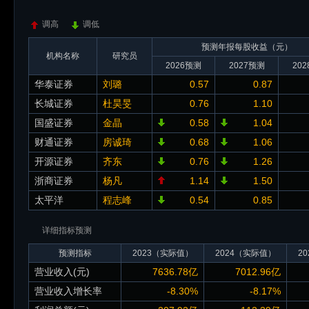
调高
调低
预测年报每股收益（元）
机构名称
研究员
2026预测
2027预测
20
华泰证券
刘璐
0.57
0.87
长城证券
杜昊旻
0.76
1.10
国盛证券
金晶
0.58
1.04
财通证券
房诚琦
0.68
1.06
开源证券
齐东
0.76
1.26
浙商证券
杨凡
1.14
1.50
太平洋
程志峰
0.54
0.85
详细指标预测
预测指标
2023（实际值）
2024（实际值）
2
营业收入(元)
7636.78亿
7012.96亿
营业收入增长率
-8.30%
-8.17%