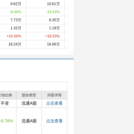
9.62万
10.61万
12.58万
6.1
-9.34%
-15.63%
+103.62%
-9.7
7.73万
8.35万
-
7.8
1.32万
1.19万
1.01万
2.0
+10.30%
+18.53%
-50.89%
+11.0
18.24万
16.06万
14.33万
21.4
变动比例
股份类型
持股详情
不变
流通A股
点击查看
-0.78%
流通A股
点击查看