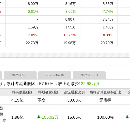
万
8.00万
8.16万
8.88万
%
-2.01%
-8.05%
-7.74%
万
-
6.90万
7.84万
万
1.59万
1.55万
1.43万
%
+2.05%
+8.75%
+8.39%
万
22.73万
19.98万
20.70万
2025-09-30
2025-06-30
2025-03-31
股
，累计占流通股比：
57.57%
，较上期减少
122.98万股
持有数量(股)
持股变化(股)
占流通股比例
质押占其直接持股比
4.19亿
不变
33.03%
无质押
媒
投
1.98亿
-155.92万
15.65%
100.00%
押专