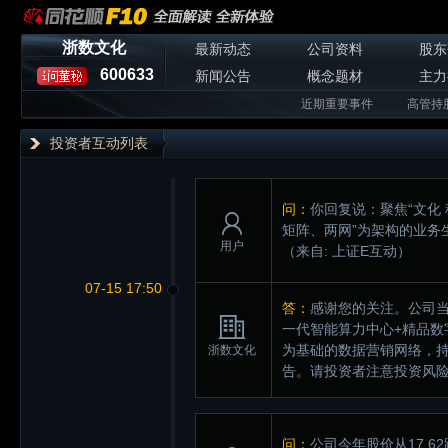
浙数文化
最新动态
公司资料
股东
600633
新闻公告
概念题材
主力
近期重要事件
高管持
投资者互动列表
问：
你回复说：聚焦“文化
矩阵、两网”为架构的业务生
用户
（来自: 上证E互动）
07-15 17:50
答：
感谢您的关注。公司当
一代智能算力中心+精品数
为基础的数据营销网络，
浙数文化
告。请投资者注意投资风
问：
公司今年股价从17.6