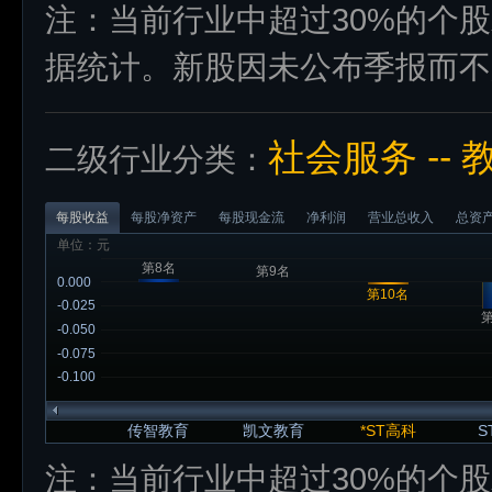
注：当前行业中超过30%的个
据统计。新股因未公布季报而不
社会服务 -- 
二级行业分类：
每股收益
每股净资产
每股现金流
净利润
营业总收入
总资
单位：元
第8名
第9名
0.000
第10名
-0.025
第
-0.050
-0.075
-0.100
传智教育
凯文教育
*ST高科
S
注：当前行业中超过30%的个