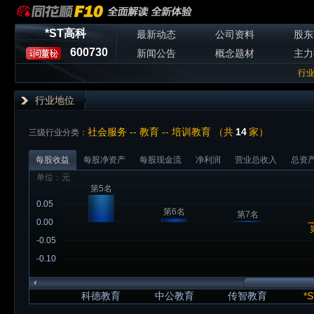
*ST高科
最新动态
公司资料
股东
600730
新闻公告
概念题材
主力
行
行业地位
社会服务 -- 教育 -- 培训教育 （共
14
家）
三级行业分类：
每股收益
每股净资产
每股现金流
净利润
营业总收入
总资
单位：元
第5名
0.05
第6名
第7名
0.00
-0.05
-0.10
科德教育
中公教育
传智教育
*