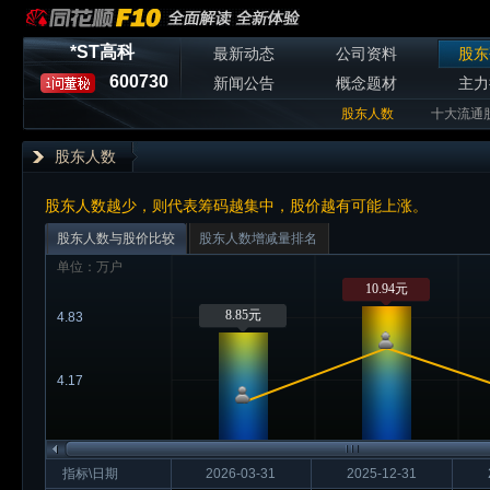
*ST高科
最新动态
公司资料
股东
600730
新闻公告
概念题材
主力
股东人数
十大流通
股东人数
股东人数越少，则代表筹码越集中，股价越有可能上涨。
股东人数与股价比较
股东人数增减量排名
单位：万户
10.94元
8.85元
4.83
4.17
指标\日期
2026-03-31
2025-12-31