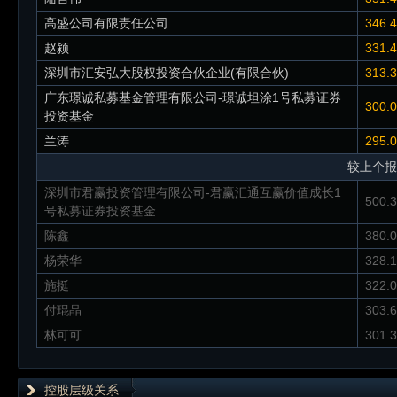
高盛公司有限责任公司
346.
赵颍
331.
深圳市汇安弘大股权投资合伙企业(有限合伙)
313.
广东璟诚私募基金管理有限公司-璟诚坦涂1号私募证券
300.
投资基金
兰涛
295.
较上个报
深圳市君赢投资管理有限公司-君赢汇通互赢价值成长1
500.
号私募证券投资基金
陈鑫
380.
杨荣华
328.
施挺
322.
付琨晶
303.
林可可
301.
控股层级关系