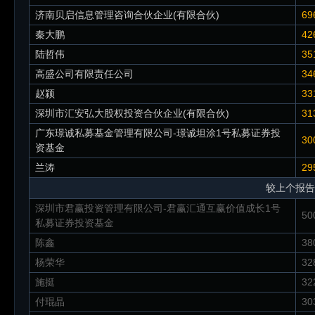
济南贝启信息管理咨询合伙企业(有限合伙)
69
秦大鹏
42
陆哲伟
35
高盛公司有限责任公司
34
赵颍
33
深圳市汇安弘大股权投资合伙企业(有限合伙)
31
广东璟诚私募基金管理有限公司-璟诚坦涂1号私募证券投
30
资基金
兰涛
29
较上个报告
深圳市君赢投资管理有限公司-君赢汇通互赢价值成长1号
50
私募证券投资基金
陈鑫
38
杨荣华
32
施挺
32
付琨晶
30