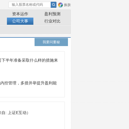
换肤
资本运作
盈利预测
公司大事
行业对比
我要问董秘
司下半年准备采取什么样的措施来
化内控管理，多措并举提升盈利能
来自: 上证E互动）