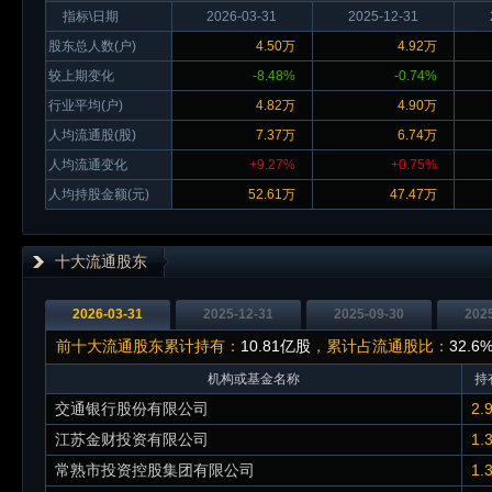
指标\日期
2026-03-31
2025-12-31
股东总人数(户)
4.50万
4.92万
较上期变化
-8.48%
-0.74%
行业平均(户)
4.82万
4.90万
人均流通股(股)
7.37万
6.74万
人均流通变化
+9.27%
+0.75%
人均持股金额(元)
52.61万
47.47万
十大流通股东
2026-03-31
2025-12-31
2025-09-30
202
前十大流通股东累计持有：
10.81亿股
，累计占流通股比：
32.6
机构或基金名称
持
交通银行股份有限公司
2.
江苏金财投资有限公司
1.
常熟市投资控股集团有限公司
1.