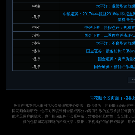
中性
太平洋：业绩增速放
中银证券：2017年年报暨2018年1季
增持
量有待进
中性
中银证券：快报点评：规模
增持
国金证券：二季度息差表现
增持
太平洋：不良增速放
增持
国金证券：拨备前利润保持
增持
国金证券：资产质量
增持
国金证券：精耕细作树
上
同花顺个股页面
模拟
|
免责声明:本信息由同花顺金融研究中心提供，仅供参考，同花顺金融研究
同花顺金融研究中心不对因该资料全部或部分内容而引致的盈亏承担任何责任
能满足用户的要求，也不担保服务不会受中断，对服务的及时性，安全性，出
供的包括同花顺理财的所有文章，数据，不构成任何的投资建议，用户