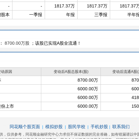
-
-
1817.37万
1817.37万
1817.37
增股本
一季报
年报
三季报
半年
：
8700.00万股
；该股已实现A股全流通！
变动原因
变动后A股总股本(股)
变动后流通A股(
本
8700.00万
87
6000.00万
60
6000.00万
41
股份上市
6000.00万
15
同花顺个股页面
模拟炒股
股民学校
手机炒股
联系我们
|
|
|
|
提供，仅供参考，同花顺金融研究中心力求但不保证数据的完全准确，如有错漏请以中