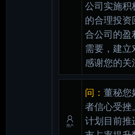
公司实施积
的合理投资
合公司的盈
需要，建立
感谢您的关
问：
董秘您
者信心受挫
计划目前推
用户