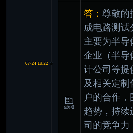
答：
尊敬的
成电路测试
主要为半导
企业（半导
07-24 18:22
计公司等提
及相关定制
户的合作，
金海通
趋势，持续
司的竞争力