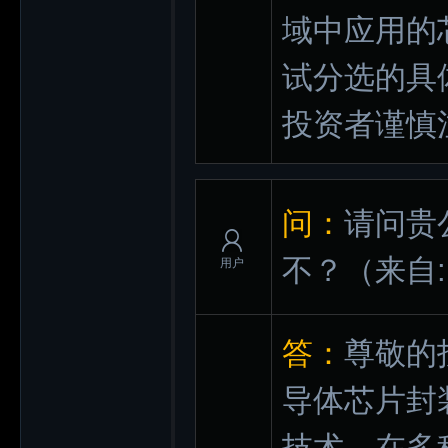
域中应用的
试分选的具
投资者谨慎
问：
请问贵
不？
（来自
用户
答：
尊敬的
导体芯片封
技术，在多