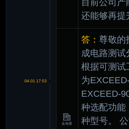
目前公司产
还能够再提
答：
尊敬的
成电路测试
根据可测试
为EXCEED
04-01 17:53
EXCEED
种选配功能
种型号。 
金海通