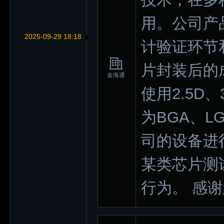
用。公司产
2025-09-29 18:18
计验证环节
片封装后的
金海通
使用2.5D
为BGA、L
司的设备进
某类芯片测
行为。 感