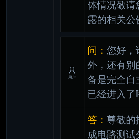
体情况敬请
露的相关公
问：
您好，
外，还有别
备是完全自
用户
已经进入了
答：
尊敬的
成电路测试