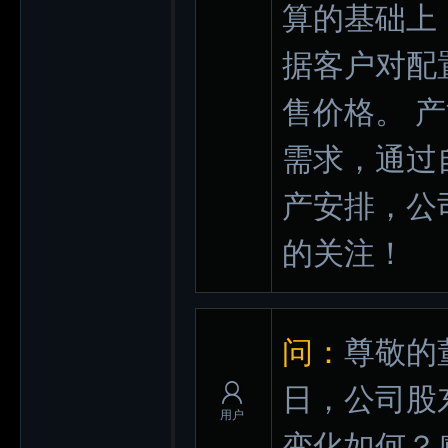
算的基础上
据客户对配
售价格。 
需求，通过
产安排，公
的关注！
问：
尊敬的
日，公司股
用户
变化如何？