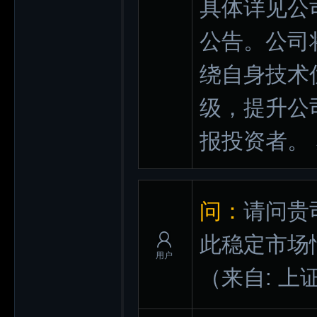
具体详见公
公告。公司
绕自身技术
级，提升公
报投资者。
问：
请问贵
此稳定市场
用户
（来自: 上