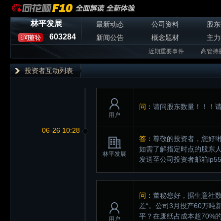
林平发展
最新动态
公司资料
股东
603284
新闻公告
概念题材
主力
近期重要事件
高管持
投资者互动列表
问：
请问股东数量！！！
用户
06-26 10:28
答：
尊敬的投资者，您好!
如需了解指定时点的股东人
林平发展
发送至公司投资者邮箱lp5
问：
董秘您好，据生意社数据
差“。公司3月投产60万
平？在废纸占成本超70%
用户