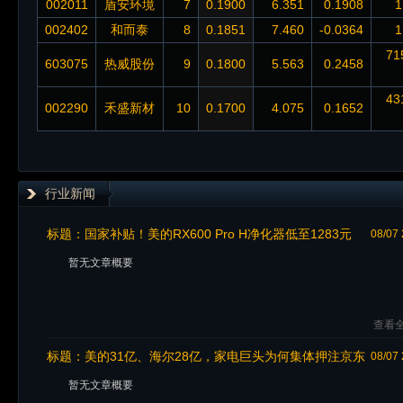
002011
盾安环境
7
0.1900
6.351
0.1908
1
002402
和而泰
8
0.1851
7.460
-0.0364
1
71
603075
热威股份
9
0.1800
5.563
0.2458
43
002290
禾盛新材
10
0.1700
4.075
0.1652
行业新闻
标题：
国家补贴！美的RX600 Pro H净化器低至1283元
08/07 
暂无文章概要
查看全
标题：
美的31亿、海尔28亿，家电巨头为何集体押注京东
08/07 
全渠道超品日
暂无文章概要