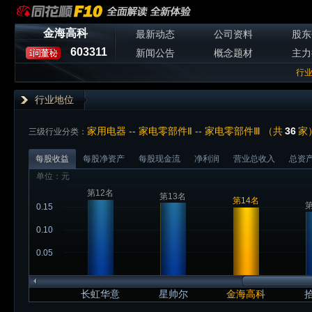
金海高科
最新动态
公司资料
股东
603311
新闻公告
概念题材
主力
行
行业地位
家用电器 -- 家电零部件Ⅱ -- 家电零部件Ⅲ （共
36
家
三级行业分类：
每股收益
每股净资产
每股现金流
净利润
营业总收入
总资
单位：元
第12名
第13名
第14名
第
0.15
0.10
0.05
长虹华意
星帅尔
金海高科