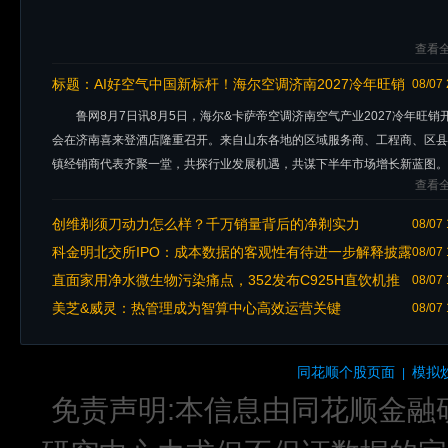
查看全
标题：
AI好空气中国新标杆！海尔空调济南2027冷年旺销
08/07 
开盘大会圆满落幕
鲁网8月7日讯8月5日，海尔&卡萨帝空调济南空气产业2027冷年旺销
会在济南喜来登酒店隆重召开。来自山东各地的区域服务商、工程商、区县
镇经销商代表齐聚一堂，共探行业发展机遇，共谋下半年市场增长新蓝图。
查看全
大会以真机
创维剃须刀动力怎么样？千万销量背后的净剃实力
08/07 
科金明北交所IPO：成本数据的客观性有待进一步解释披露
08/07 
直面家用净水微生物污染痛点，352发布C925H直饮机推
08/07 
出焕新升级方案
美芝&威灵：热管理成为智算中心高效运营关键
08/07 
同花顺个股页面
模拟
|
免责声明:本信息由同花顺金融