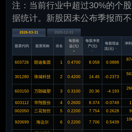
注：当前行业中超过30%的个
据统计。新股因未公布季报而不
2026-03-31
2025-12-31
每股收
每股净资
每股现金
净利
股票代码
股票简称
排名
益(元)
产(元)
流(元)
87
603726
朗迪集团
1
0.4700
8.058
0.0888
56
301280
珠城科技
2
0.4200
14.45
-0.2373
26
603150
万朗磁塑
3
0.3100
20.36
-4.193
603112
华翔股份
4
0.2600
8.374
-0.0749
1
002050
三花智控
5
0.2200
7.754
0.2628
9
10
920699
海达尔
6
0.2200
7.706
0.5439