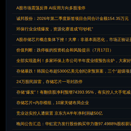
A股市场震荡反弹 AI应用方向多股涨停
诚邦股份：2026年第二季度新签项目合同合计金额154.35万元
环保行业业绩爆发，资源化赛道成"印钞机"
A股存储芯片概念集体下挫！大摩：非基本面恶化，市场正验证
价值判断：跌停板的投资机会和风险提示（7月17日）
全部实现盈利！多家环保上市公司半年度业绩预告出炉，大家好
存储暴跌！韩国公布超5300亿美元创纪录预算案，三个“超级项
24万股民踩雷，存储芯片一哥封跌停
存储“爆发”！有翻倍股净利预增74393.95%，有实控人大手笔
存储芯片+内存模组，10家关键布局企业
竞业达实控人遭留置 京东方A半年净利润破50亿
晚间公告汇总：华虹宏力发行股份购买华力微97.4988%股权