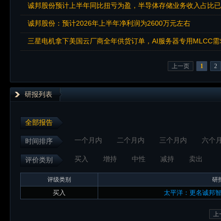
诚邦股份预计上半年同比扭亏为盈，半导体存储业务收入占比已
诚邦股份：预计2026年上半年净利润为2600万元左右
三星电机拿下美国云厂商全年供货订单，AI服务器专用MLCC
上一页
1
2
研报列表
全部报告
一个月内
二个月内
三个月内
六个
时间排序
买入
增持
中性
减持
卖出
评价类别
评级类别
研
买入
太平洋：更名诚邦
上