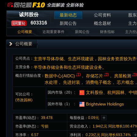
诚邦股份
最新动态
公司资料
股东
603316
新闻公告
概念题材
主力
公司概要
近期重要事件
新闻公告
财务指标
主力控
公司概要
公司亮点：
主营半导体存储、生态环境建设，园林业务资质较为齐
主营业务：
半导体存储业务和生态环境建设业务。
概念行情贴合度：
数据中心(AIDC)
，
存储芯片
，
房屋检测
水处理
，
先进封装
，
消费电子概念
，
芯片概念
文科股份
、
杭州园林
、
中
国内市场（20）
可比公司：
(市政园林)
Brightview Holdings
国外市场（1）
市盈率(动态)：
39.478
每股收益：
0.09元
市盈率(静态)：
亏损
营业总收入：
1.94亿元 同比增长100.47
市净率：
6.57
净利润：
0.23亿元 同比增长693.74%