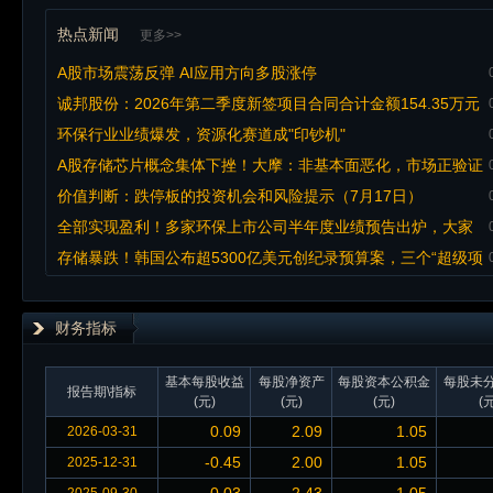
热点新闻
更多>>
A股市场震荡反弹 AI应用方向多股涨停
诚邦股份：2026年第二季度新签项目合同合计金额154.35万元
环保行业业绩爆发，资源化赛道成"印钞机"
A股存储芯片概念集体下挫！大摩：非基本面恶化，市场正验证
盈利持续性
价值判断：跌停板的投资机会和风险提示（7月17日）
全部实现盈利！多家环保上市公司半年度业绩预告出炉，大家
好起来了
存储暴跌！韩国公布超5300亿美元创纪录预算案，三个“超级项
目”将获财政优先考虑
财务指标
基本每股收益
每股净资产
每股资本公积金
每股未
报告期\指标
(元)
(元)
(元)
(元
0.09
2.09
1.05
2026-03-31
-0.45
2.00
1.05
2025-12-31