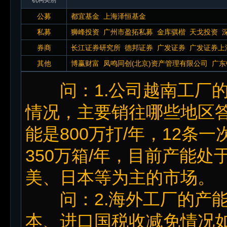
公募
都宜基金
上海泽恒基金
私募
狮峰投资
广州市盈拓私募
金库骐楷
天戈投资
券商
长江证券研究所
德邦证券
广发证券
广发证券上
证券湖北分公司
百瑞赢证券咨询
青石证券
山西
其他
博赢财富
凤鸣同创(北京)资产管理有限公司
广东
北宏泰海联投资管理有限公司
山西证券研究所
问：1.公司越南工厂的
顺投资有限公司
深圳市新狮峰投资有限公司
台
武汉泽弘投资管理有限公司
欣歌投资
浙江居正
情况，主要销往哪些地区答
能是800万打/年，12条
350万箱/年，目前产能
美、日本等为主的市场。
问：2.海外工厂的产能
本、进口国税收减免情况