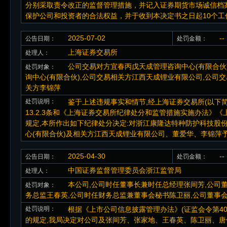
分别采取责令改正的监督管理措施，并记入证券期货市场诚信档
保护公司和投资者的合法权益，并于收到本决定书之日起10个
2025-07-02
--
公告日期：
处罚金额：
上海证券交易所
处理人：
公司交易对方宜春丙戊天成管理咨询中心(有限合伙
处罚对象：
询中心(有限合伙),公司交易相关方江西天成锂业有限公司,公司
关方李锦萍
处罚说明：
鉴于上述违规事实和情节,经上海证券交易所(以下简
13.2.3条和《上海证券交易所纪律处分和监管措施实施办法》
规定,本所作出如下纪律处分决定:对浙江康隆达特种防护科技股
心(有限合伙)及相关方江西天成锂业有限公司、董爱华、李锦萍
2025-04-30
--
公告日期：
处罚金额：
中国证券监督管理委员会浙江监管局
处理人：
本公司,公司时任董事长兼时任总经理张间芳,公司
处罚对象：
务总监王春英,公司时任财务总监兼董事会秘书陈卫丽,公司董事
处罚说明：
根据《上市公司信息披露管理办法》(证监会令第40
的规定,我局决定对公司及张间芳、张家地、王春英、陈卫丽、唐