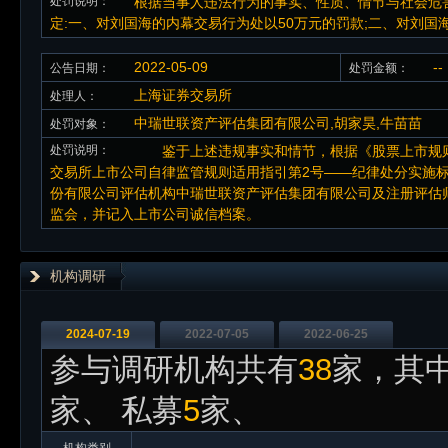
处罚说明：
根据当事人违法行为的事实、性质、情节与社会危
定:一、对刘国海的内幕交易行为处以50万元的罚款;二、对刘国
2022-05-09
--
公告日期：
处罚金额：
上海证券交易所
处理人：
中瑞世联资产评估集团有限公司,胡家昊,牛苗苗
处罚对象：
处罚说明：
鉴于上述违规事实和情节，根据《股票上市规则》
交易所上市公司自律监管规则适用指引第2号——纪律处分实施
份有限公司评估机构中瑞世联资产评估集团有限公司及注册评
监会，并记入上市公司诚信档案。
机构调研
2024-07-19
2022-07-05
2022-06-25
参与调研机构共有
38
家，其中
家、 私募
5
家、
机构类别