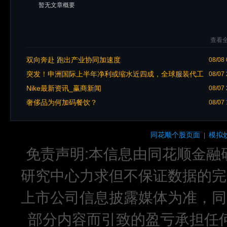
暂无文章概要
查看全
双向奔赴 跑出产业协同加速度
08/08 
突发！申洲国际上半年净利或缩水近四成，全球服装代工
08/07 
迎来深度洗牌期
Nike最新资讯_赢商新闻
08/07 
奢侈品为何加码餐饮？
08/07 
同花顺个股页面
模拟
|
免责声明:本信息由同花顺金融
研究中心力求但不保证数据的完
上市公司信息披露媒体为准，同
部分内容而引致的盈亏承担任