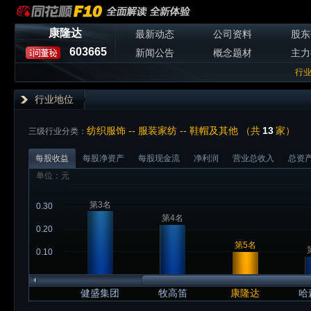
康隆达
最新动态
公司资料
股东
603665
新闻公告
概念题材
主力
行
行业地位
纺织服饰 -- 服装家纺 -- 鞋帽及其他 （共
13
家）
三级行业分类：
每股收益
每股净资产
每股现金流
净利润
营业总收入
总资
单位：元
第3名
0.30
第4名
0.20
第5名
0.10
健盛集团
牧高笛
康隆达
哈