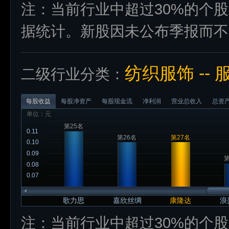
注：当前行业中超过30%的个
据统计。新股因未公布季报而不
纺织服饰 --
二级行业分类：
每股收益
每股净资产
每股现金流
净利润
营业总收入
总资
单位：元
第25名
0.11
第26名
第27名
0.10
0.09
第
0.08
0.07
歌力思
嘉欣丝绸
康隆达
浪
注：当前行业中超过30%的个