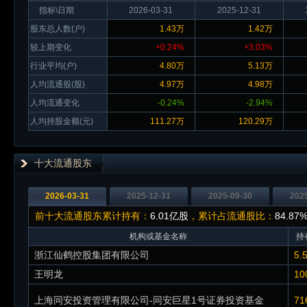
指标\日期
2026-03-31
2025-12-31
股东总人数(户)
1.43万
1.42万
较上期变化
+0.24%
+3.03%
行业平均(户)
4.80万
5.13万
人均流通股(股)
4.97万
4.98万
人均流通变化
-0.24%
-2.94%
人均持股金额(元)
111.27万
120.29万
十大流通股东
2026-03-31
2025-12-31
2025-09-30
202
前十大流通股东累计持有：
6.01亿股
，累计占流通股比：
84.87
机构或基金名称
持
浙江仙鹤控股集团有限公司
5.
王明龙
10
上海同安投资管理有限公司-同安巨星1号证券投资基金
71