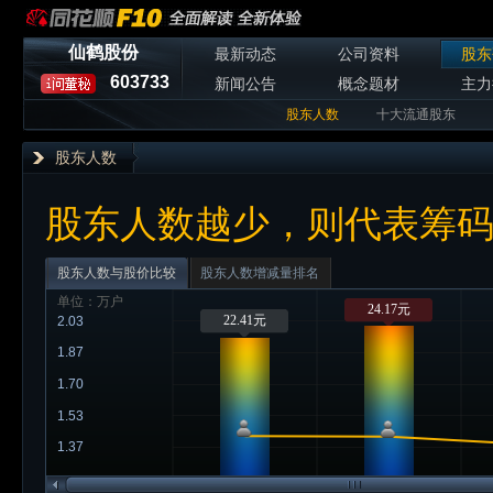
仙鹤股份
最新动态
公司资料
股东
603733
新闻公告
概念题材
主力
股东人数
十大流通股东
股东人数
股东人数越少，则代表筹
股东人数与股价比较
股东人数增减量排名
单位：万户
24.17元
22.41元
2.03
1.87
1.70
1.53
1.37