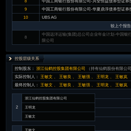
8
中国工商银行股份有限公司-兴全恒益债券型证券
9
中国工商银行股份有限公司-华夏鼎淳债券型证券
10
UBS AG
较上个报告
中国远洋运输(集团)总公司企业年金计划-中国银
8
限公司
控股层级关系
控制股东：
浙江仙鹤控股集团有限公司
（持有仙鹤股份有限公司比
实际控制人：
王敏文
、
王敏良
、
王敏强
、
王明龙
、
王敏岚
最终控制人：
王敏文
、
王敏良
、
王敏强
、
王明龙
、
王敏岚
浙江仙鹤控股集团有限公司
2
王明龙
王敏文
王敏文