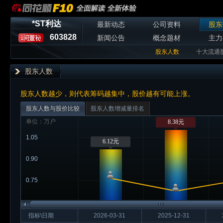
*ST利达
最新动态
公司资料
股东
603828
新闻公告
概念题材
主力
股东人数
十大流通
股东人数
股东人数越少，则代表筹码越集中，股价越有可能上涨。
股东人数与股价比较
股东人数增减量排名
单位：万户
8.38元
1.05
6.12元
0.90
0.75
指标\日期
2026-03-31
2025-12-31