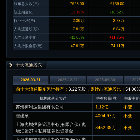
股东总人数(户)
7628.00
6739.00
较上期变化
+13.19%
-10.52%
行业平均(户)
2.36万
2.73万
人均流通股(股)
7.81万
8.84万
人均流通变化
-11.65%
+11.75%
人均持股金额(元)
47.81万
74.11万
十大流通股东
2026-03-31
2025-12-31
2025-09-30
202
前十大流通股东累计持有：
3.22亿股
，累计占流通股比：
54.08
机构或基金名称
持有数量(股)
持股变化(
苏州柯利达集团有限公司
1.12亿
不变
崔建泉
4004.97万
不变
上海庞增投资管理中心(有限合伙)-庞
3452.39万
不变
增汇聚27号私募证券投资基金
上海庞增投资管理中心(有限合伙)-庞