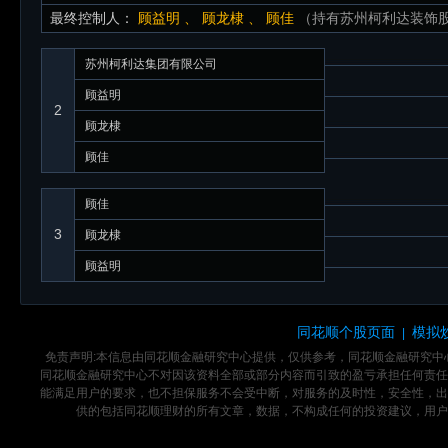
最终控制人：
顾益明
、
顾龙棣
、
顾佳
（持有苏州柯利达装饰股份有
苏州柯利达集团有限公司
顾益明
2
顾龙棣
顾佳
顾佳
3
顾龙棣
顾益明
同花顺个股页面
模拟
|
免责声明:本信息由同花顺金融研究中心提供，仅供参考，同花顺金融研究
同花顺金融研究中心不对因该资料全部或部分内容而引致的盈亏承担任何责任
能满足用户的要求，也不担保服务不会受中断，对服务的及时性，安全性，出
供的包括同花顺理财的所有文章，数据，不构成任何的投资建议，用户