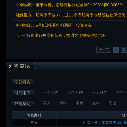
中创物流：董事刘青、楚旭日拟分别减持0.1298%和0.0663%
社保重仓，股息率高达8%，这25个高股息率老登股被社保埋伏
中创物流：5月8日接受机构调研，投资者参与
“五一”假期出行热度创新高，交通客流规模持续抬升
上一页
1
2
研报列表
全部报告
一个月内
二个月内
三个月内
六个
时间排序
买入
增持
中性
减持
卖出
评价类别
评级类别
研
买入
西南证券：集装箱美线运