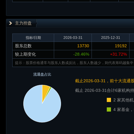
主力控盘
指标/日期
2026-03-31
2025-12-31
股东总数
13730
19192
较上期变化
-28.46%
+31.72%
提示：股票价格通常与股东人数成反比，股东人数越少，则代表筹码越集中
流通盘占比
截止2026-03-31，前十大流
截止 2026-03-31
合计6家机构持
2 家其他
4 家基金，