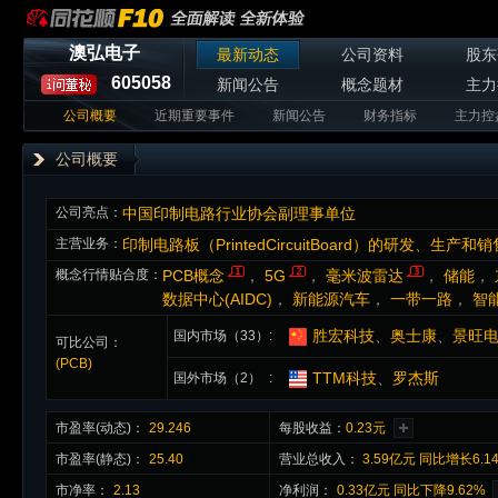
澳弘电子
最新动态
公司资料
股东
605058
新闻公告
概念题材
主力
公司概要
近期重要事件
新闻公告
财务指标
主力控
公司概要
公司亮点：
中国印制电路行业协会副理事单位
主营业务：
印制电路板（PrintedCircuitBoard）的研发、生产和
概念行情贴合度：
PCB概念
，
5G
，
毫米波雷达
，
储能
，
数据中心(AIDC)
，
新能源汽车
，
一带一路
，
智
胜宏科技
、
奥士康
、
景旺
国内市场（33）
可比公司：
(PCB)
TTM科技
、
罗杰斯
国外市场（2）
市盈率(动态)：
29.246
每股收益：
0.23元
市盈率(静态)：
25.40
营业总收入：
3.59亿元 同比增长6.1
市净率：
2.13
净利润：
0.33亿元 同比下降9.62%