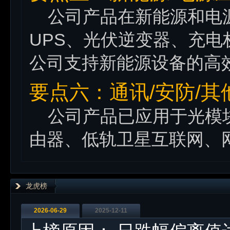
公司产品在新能源和电
UPS、光伏逆变器、充
公司支持新能源设备的高
要点六：通讯/安防/其
公司产品已应用于光模块
由器、低轨卫星互联网、
龙虎榜
2026-06-29
2025-12-11