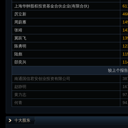
上海华翀股权投资基金合伙企业(有限合伙)
61
厉立新
46
周蔚雁
14
张靖
14
冀跃飞
13
陈勇明
12
陆彪
11
邵奕兴
11
较上个报告
南通国信君安创业投资有限公司
38
赵静明
16
黄力志
97
何青
94
十大股东