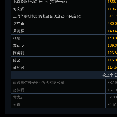
北京欣欣炫灿科技中心(有限合伙)
1358
何文辉
1196
上海华翀股权投资基金合伙企业(有限合伙)
611.
厉立新
460.
周蔚雁
149.
张靖
143.
冀跃飞
139.
陈勇明
123.
陆彪
115.
邵奕兴
114.
较上个报
南通国信君安创业投资有限公司
387.
赵静明
167.
黄力志
97.8
何青
94.5