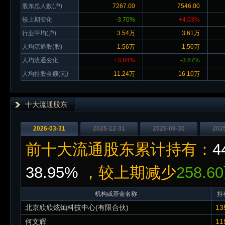
股东总人数(户)
7267.00
7546.00
较上期变化
-3.70%
+4.03%
行业平均(户)
3.54万
3.61万
人均流通股(股)
1.56万
1.50万
人均流通变化
+3.84%
-3.87%
人均持股金额(元)
11.24万
16.10万
十大流通股东
2026-03-31
2025-12-31
2025-09-30
202
前十大流通股东累计持有：
4
38.95%
，较上期减少
258.
机构或基金名称
持
北京欣欣炫灿科技中心(有限合伙)
13
何文辉
11