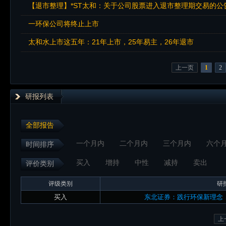
【退市整理】*ST太和：关于公司股票进入退市整理期交易的公
一环保公司将终止上市
太和水上市这五年：21年上市，25年易主，26年退市
上一页
1
2
研报列表
全部报告
一个月内
二个月内
三个月内
六个
时间排序
买入
增持
中性
减持
卖出
评价类别
评级类别
研
买入
东北证券：践行环保新理念
上