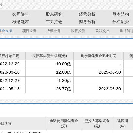
公司资料
股东研究
经营分析
股本结构
概念题材
主力持仓
财务分析
分红融资
资金来源
项目投资
收购兼并
股权投资
关联交易
质押解
发行起始日期
实际募集资金净额(元)
剩余募集资金截止时间
剩
022-12-29
10.80亿
-
023-03-10
12.00亿
2025-06-30
022-12-29
1.20亿
-
021-05-13
26.77亿
2022-06-30
承诺使用募集资金
已投入募集资金
建设期
项目名称
(元)
(元)
(年)