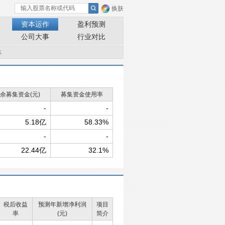
换肤
资本运作
盈利预测
公司大事
行业对比
冻
余募集资金(元)
募集资金使用率
-
-
5.18亿
58.33%
-
-
22.44亿
32.1%
税后收益
预测年新增净利润
项目
率
(元)
简介