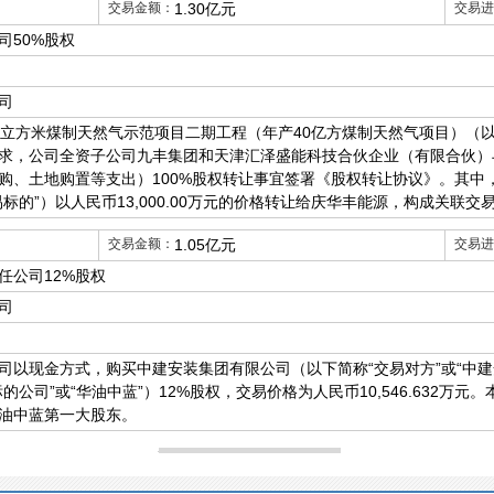
交易金额：
1.30亿元
交易进
司50%股权
司
亿立方米煤制天然气示范项目二期工程（年产40亿方煤制天然气项目）（以
求，公司全资子公司九丰集团和天津汇泽盛能科技合伙企业（有限合伙）
购、土地购置等支出）100%股权转让事宜签署《股权转让协议》。其中
易标的”）以人民币13,000.00万元的价格转让给庆华丰能源，构成关联交
交易金额：
1.05亿元
交易进
任公司12%股权
司
司以现金方式，购买中建安装集团有限公司（以下简称“交易对方”或“中建
的公司”或“华油中蓝”）12%股权，交易价格为人民币10,546.632万
华油中蓝第一大股东。