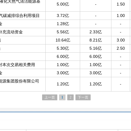
吨液化天然气清洁能源基
5.00亿
-
1.50
h焦炉气碳减排综合利用项目
3.72亿
-
1.00
金
1.28亿
-
-
补充流动资金
5.56亿
2.33亿
-
船
10.64亿
8.21亿
3.00
船
5.30亿
5.16亿
2.50
6.00亿
6.00亿
-
付本次交易相关费用
1.00亿
1.00亿
-
金
3.00亿
3.00亿
-
能源集团股份有限公司
1.20亿
1.20亿
-
上一页
1
2
下一页