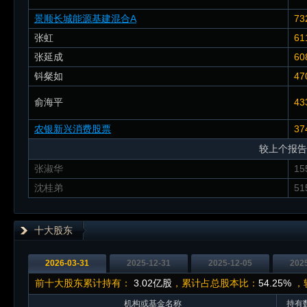
景顺长城能源基建混合A
73
张虹
61
张延成
60
钭粲如
47
俞海平
43
农银新兴消费股票
37
较上个报告
张淑华
15
沈桂弟
51
十大股东
2026-03-31
2025-12-31
2025-12-05
202
前十大股东累计持有：
3.02亿股
，累计占总股本比：
54.25%
，较
机构或基金名称
持有数