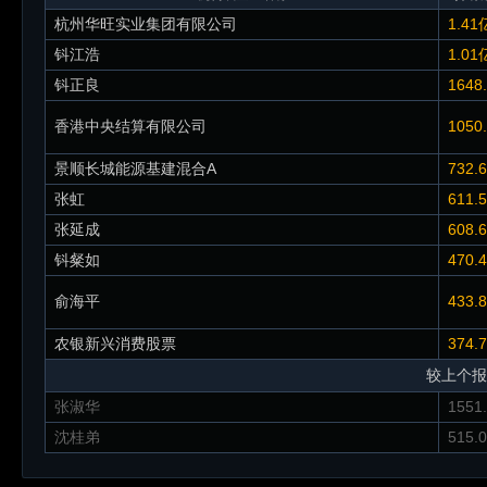
杭州华旺实业集团有限公司
1.41
钭江浩
1.01
钭正良
1648
香港中央结算有限公司
1050
景顺长城能源基建混合A
732.
张虹
611.
张延成
608.
钭粲如
470.
俞海平
433.
农银新兴消费股票
374.
较上个报
张淑华
1551
沈桂弟
515.