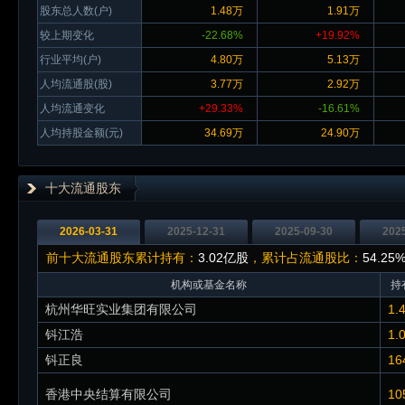
股东总人数(户)
1.48万
1.91万
较上期变化
-22.68%
+19.92%
行业平均(户)
4.80万
5.13万
人均流通股(股)
3.77万
2.92万
人均流通变化
+29.33%
-16.61%
人均持股金额(元)
34.69万
24.90万
十大流通股东
2026-03-31
2025-12-31
2025-09-30
202
前十大流通股东累计持有：
3.02亿股
，累计占流通股比：
54.25
机构或基金名称
持
杭州华旺实业集团有限公司
1.
钭江浩
1.
钭正良
16
香港中央结算有限公司
10