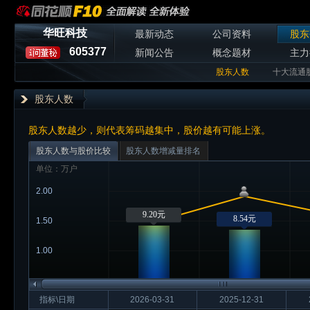
华旺科技
最新动态
公司资料
股东
605377
新闻公告
概念题材
主力
股东人数
十大流通
股东人数
股东人数越少，则代表筹码越集中，股价越有可能上涨。
股东人数与股价比较
股东人数增减量排名
单位：万户
2.00
9.20元
8.54元
1.50
1.00
指标\日期
2026-03-31
2025-12-31