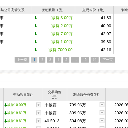
与公司高管关系
变动数量（股）
交易均价（元）
剩余
事
减持 3.00万
41.83
事
减持 2.00万
40.90
事
减持 7.00万
42.07
事
减持 1.00万
39.80
减持 7000.00
42.16
上一页
1
2
3
4
5
…
15
16
下一页
交易均价
变动数量(股)
剩余股份总数(股)
(元)
未披露
799.96万
2026.0
减持10.00万
未披露
809.96万
2026.0
减持19.61万
40.5013
504.08万
2026.0
减持19.61万