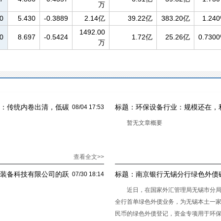
万
0
5.430
-0.3889
2.14亿
39.22亿
383.20亿
1.24
1492.00
0
8.697
-0.5424
1.72亿
25.26亿
0.730
万
析：传统内卷出清，低碳
标题：
环保设备行业：规模还在，
08/04 17:53
暂无文章概要
查看全文>>
慧装备科技有限公司的跃
标题：
南京银行无锡分行绿色外债
07/30 18:14
首单绿色外债业务
近日，在国家外汇管理局无锡市分
全行首单绿色外债业务，为无锡本土一家
民币的绿色外债登记，资金专项用于环