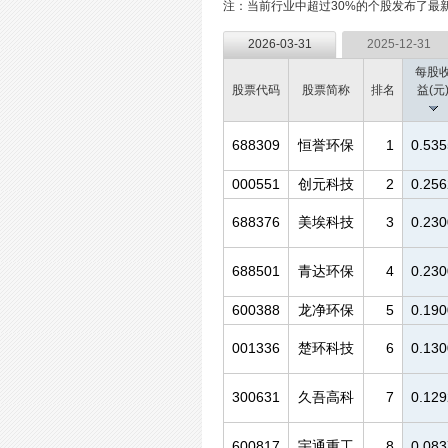
注：当前行业中超过30%的个股发布了最
2026-03-31
2025-12-31
每股
股票代码
股票简称
排名
益(元
688309
恒誉环保
1
0.535
000551
创元科技
2
0.256
688376
美埃科技
3
0.230
688501
青达环保
4
0.230
600388
龙净环保
5
0.190
001336
楚环科技
6
0.130
300631
久吾高科
7
0.129
600817
宇通重工
8
0.083