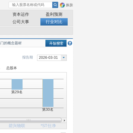
换肤
资本运作
盈利预测
公司大事
行业对比
报告期
2026-03-31
率
总股本
第29名
第30名
碧兴物联
*ST仕净