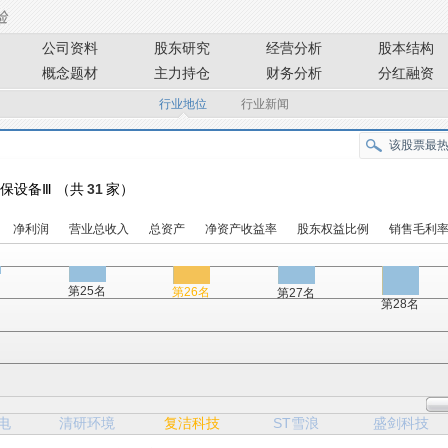
公司资料
股东研究
经营分析
股本结构
概念题材
主力持仓
财务分析
分红融资
行业地位
行业新闻
 环保设备Ⅲ （共
31
家）
净利润
营业总收入
总资产
净资产收益率
股东权益比例
销售毛利
名
第25名
第26名
第27名
第28名
电
清研环境
复洁科技
ST雪浪
盛剑科技