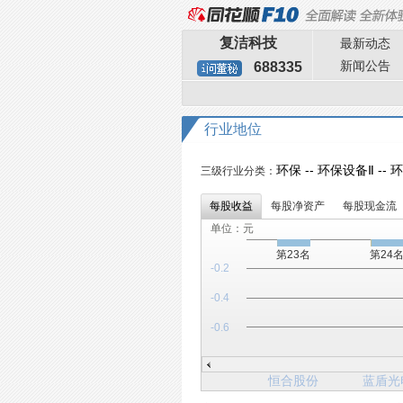
复洁科技
最新动态
新闻公告
688335
行业地位
环保 -- 环保设备Ⅱ --
三级行业分类：
每股收益
每股净资产
每股现金流
单位：元
第23名
第24
-0.2
-0.4
-0.6
恒合股份
蓝盾光