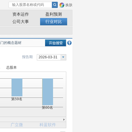
换肤
资本运作
盈利预测
公司大事
行业对比
报告期
2026-03-31
率
总股本
第59名
第60名
广立微
科蓝软件