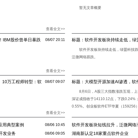
暂无文章概要
查看全文>>
！IBM股价曾单日暴跌
标题：
软件开发板块持续走低，绿盟
08/07 20:11
软件开发板块持续走低，绿盟科技跌
泛微网络跟跌。
查看全文>>
业、10万工程师转型：软
标题：
大模型开源加速AI渗透，
08/07 09:07
创业板软件ETF回调或为布局良机
8月6日，A股三大指数涨跌互现，上证指
深证成指收于14110.12点，下跌0.24
0.55%。创业板软件ETF华夏（159256
查看全文>>
智能应用典型案例
软件开发板块短线拉升，泛微网络
08/06 10:45
开发业务
湖南新认定18家重点软件企业
08/06 09:05