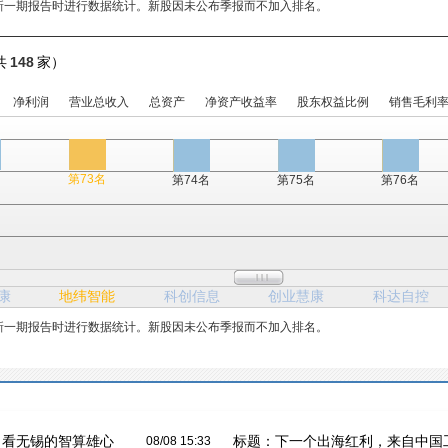
新一期报告时进行数据统计。新股因未公布季报而不加入排名。
共
148
家）
净利润
营业总收入
总资产
净资产收益率
股东权益比例
销售毛利
名
第73名
第74名
第75名
第76名
康
地纬智能
科创信息
创业慧康
科达自控
新一期报告时进行数据统计。新股因未公布季报而不加入排名。
”，看无锡的智算雄心
标题：
下一个出海红利，来自中国
08/08 15:33