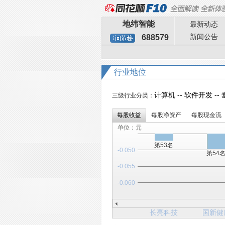
地纬智能
最新动态
新闻公告
688579
行业地位
计算机 -- 软件开发 -
三级行业分类：
每股收益
每股净资产
每股现金流
单位：元
第53名
-0.050
第54
-0.055
-0.060
长亮科技
国新健