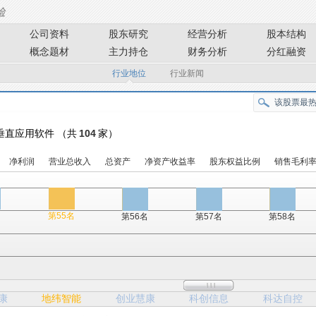
公司资料
股东研究
经营分析
股本结构
概念题材
主力持仓
财务分析
分红融资
行业地位
行业新闻
- 垂直应用软件 （共
104
家）
净利润
营业总收入
总资产
净资产收益率
股东权益比例
销售毛利
名
第55名
第56名
第57名
第58名
康
地纬智能
创业慧康
科创信息
科达自控