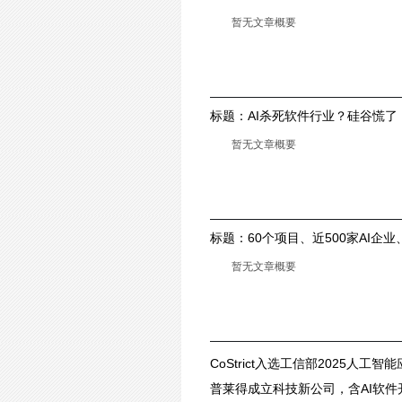
暂无文章概要
标题：
AI杀死软件行业？硅谷慌了
25%，也有公司拥抱AI走出困境
暂无文章概要
标题：
60个项目、近500家AI企
件谷这场“夏耘”，耕出了什么？
暂无文章概要
CoStrict入选工信部2025人工
普莱得成立科技新公司，含AI软件