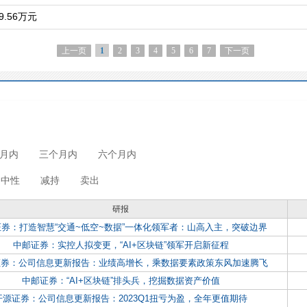
.56万元
上一页
2
3
4
5
6
7
下一页
1
月内
三个月内
六个月内
中性
减持
卖出
研报
券：打造智慧“交通~低空~数据”一体化领军者：山高入主，突破边界
中邮证券：实控人拟变更，“AI+区块链”领军开启新征程
证券：公司信息更新报告：业绩高增长，乘数据要素政策东风加速腾飞
中邮证券：“AI+区块链”排头兵，挖掘数据资产价值
开源证券：公司信息更新报告：2023Q1扭亏为盈，全年更值期待