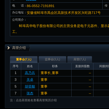
电 话：
86-0552-7191891
传
办公地址：
安徽省蚌埠市禹会区高新技术开发区兴旺路717号
公司简介：
蚌埠高华电子股份有限公司的主营业务是电子元器件、显示
工。
高管介绍
董事会(7人)
监事会(3人)
高管(7人)
序号
姓名
职务
直接持股数
间接持
1
高乃兵
董事长,董事
--
3
关卓
董事
--
5
胡登舰
董事
--
7
张杰
董事
--
注：点击高管姓名查看高管简历介绍