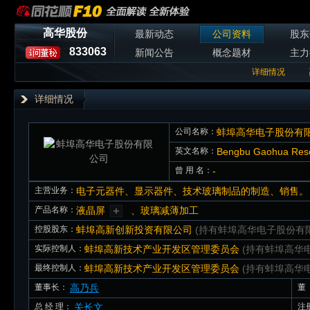
高华股份
最新动态
公司资料
股东
833063
新闻公告
概念题材
主力
详细情况
详细情况
公司名称：
蚌埠高华电子股份有
英文名称：
Bengbu Gaohua Resol
曾 用 名：
-
主营业务：
电子元器件、显示器件、技术玻璃制品的制造、销售。
产品名称：
液晶屏
、玻璃减薄加工
控股股东：
蚌埠高新创新投资有限公司
(持有蚌埠高华电子股份有限
实际控制人：
蚌埠高新技术产业开发区管理委员会
(持有蚌埠高华
最终控制人：
蚌埠高新技术产业开发区管理委员会
(持有蚌埠高华
董事长：
高乃兵
董
总 经 理：
关长文
注