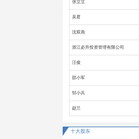
张立立
吴君
沈双燕
浙江必升投资管理有限公司
汪俊
邵小军
邹小兵
赵兰
十大股东