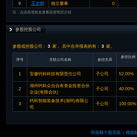
9
王文明
独立董事
0
注：点击高管姓名查看高管简历介绍
参股控股公司
参股或控股公司：
3
家， 其中合并报表的有：
3
家。
参控比例
序号
关联公司名称
参控关系
1
安徽钙科科技有限责任公司
子公司
52.00%
湖州钙科众合自有资金投资合伙
2
子公司
40.00%
企业(有限合伙)
钙科智能装备技术(湖州)有限公
3
子公司
100.00%
司
同花顺个股页面
模拟
|