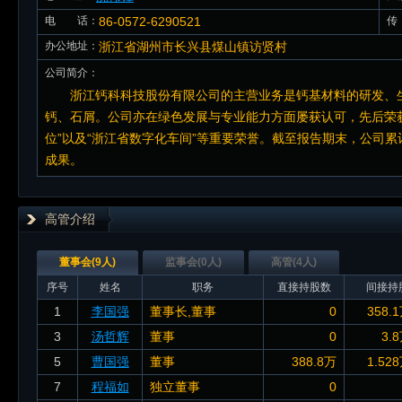
电 话：
86-0572-6290521
传
办公地址：
浙江省湖州市长兴县煤山镇访贤村
公司简介：
浙江钙科科技股份有限公司的主营业务是钙基材料的研发、
钙、石屑。公司亦在绿色发展与专业能力方面屡获认可，先后荣获
位”以及“浙江省数字化车间”等重要荣誉。截至报告期末，公司累
成果。
高管介绍
董事会(9人)
监事会(0人)
高管(4人)
序号
姓名
职务
直接持股数
间接持
1
李国强
董事长,董事
0
358.
3
汤哲辉
董事
0
3.
5
曹国强
董事
388.8万
1.52
7
程福如
独立董事
0