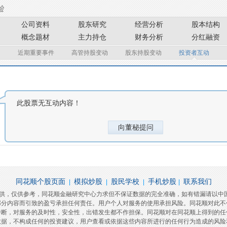
公司资料
股东研究
经营分析
股本结构
概念题材
主力持仓
财务分析
分红融资
近期重要事件
高管持股变动
股东持股变动
投资者互动
此股票无互动内容！
向董秘提问
同花顺个股页面
模拟炒股
股民学校
手机炒股
联系我们
|
|
|
|
提供，仅供参考，同花顺金融研究中心力求但不保证数据的完全准确，如有错漏请以中
部分内容而引致的盈亏承担任何责任。用户个人对服务的使用承担风险。同花顺对此不
中断，对服务的及时性，安全性，出错发生都不作担保。同花顺对在同花顺上得到的任
数据，不构成任何的投资建议，用户查看或依据这些内容所进行的任何行为造成的风险