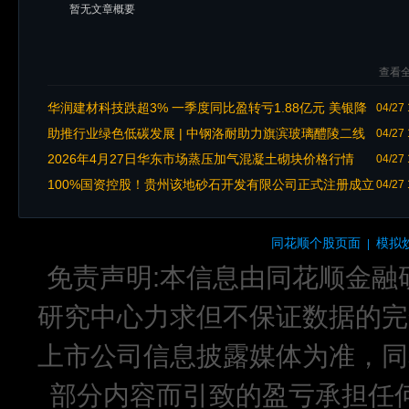
暂无文章概要
查看全
华润建材科技跌超3% 一季度同比盈转亏1.88亿元 美银降
04/27 
公司盈测及目标价
助推行业绿色低碳发展 | 中钢洛耐助力旗滨玻璃醴陵二线
04/27 
技改成功点火
2026年4月27日华东市场蒸压加气混凝土砌块价格行情
04/27 
100%国资控股！贵州该地砂石开发有限公司正式注册成立
04/27 
同花顺个股页面
模拟
|
免责声明:本信息由同花顺金融
研究中心力求但不保证数据的完
上市公司信息披露媒体为准，同
部分内容而引致的盈亏承担任