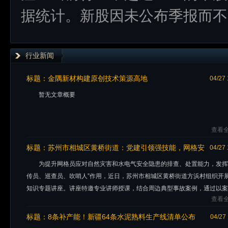
据统计。新股因未公布季报而不
行业新闻
标题：
金隅新材构建原创技术策源高地
04/27 
暂无文章概要
查看全
标题：
苏州市相城区黄桥街道：党建引领强技能，网格安
04/27 
全守民心
为提升网格员应对自然灾害和水电气安全隐患的排查、处置能力，发挥
传员、巡查员、吹哨人”作用，近日，苏州市相城区黄桥街道方浜村组织开
知识专题讲座。讲座特邀专业讲师授课，结合周边典型事故案例，通过以案
查看全
法、以案示警的形式，讲解
标题：
8条补产能！新疆64条水泥熟料生产线清单公布
04/27 