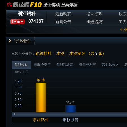
浙江钙科
最新动态
公司资料
股东
874367
新闻公告
概念题材
主力
行
行业地位
建筑材料 -- 水泥 -- 水泥制造 （共
3
家）
三级行业分类：
每股收益
每股净资产
每股现金流
归母净利润
营业总收入
单位：元
第1名
1.25
1.00
0.75
0.50
第2名
0.25
浙江钙科
银杉股份