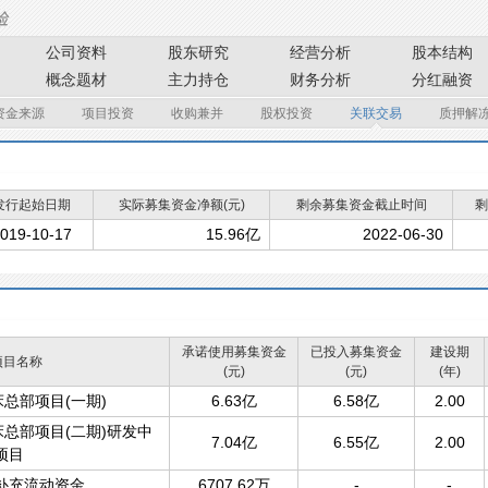
公司资料
股东研究
经营分析
股本结构
概念题材
主力持仓
财务分析
分红融资
资金来源
项目投资
收购兼并
股权投资
关联交易
质押解
发行起始日期
实际募集资金净额(元)
剩余募集资金截止时间
剩
019-10-17
15.96亿
2022-06-30
承诺使用募集资金
已投入募集资金
建设期
项目名称
(元)
(元)
(年)
床总部项目(一期)
6.63亿
6.58亿
2.00
床总部项目(二期)研发中
7.04亿
6.55亿
2.00
项目
补充流动资金
6707.62万
-
-