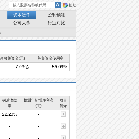
换肤
资本运作
盈利预测
公司大事
行业对比
冻
余募集资金(元)
募集资金使用率
7.03亿
59.09%
税后收益
预测年新增净利润
项目
率
(元)
简介
22.23%
-
-
-
-
-