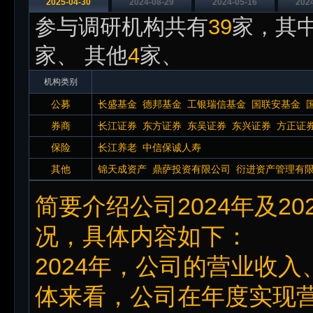
2025-04-30
2024-08-29
2024-05-16
202
参与调研机构共有
39
家，其中
家、 其他
4
家、
机构类别
公募
长盛基金
德邦基金
工银瑞信基金
国联安基金
基金
中加基金
券商
长江证券
东方证券
东吴证券
东兴证券
方正证
券
华福证券
华泰证券
华西证券
华源证券
民生
保险
长江养老
中信保诚人寿
其他
锦天成资产
鼎萨投资有限公司
衍进资产管理有
简要介绍公司2024年及2
况，具体内容如下：
2024年，公司的营业收
体来看，公司在年度实现营