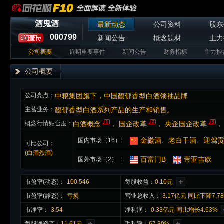
酒鬼酒
最新动态
公司资料
股东
000799
新闻公告
概念题材
主力
公司概要
近期重要事件
新闻公告
财务指标
主力控
公司概要
公司亮点：
中粮集团旗下，中国馥郁香型白酒领袖品牌
主营业务：
馥郁香型白酒系列产品的生产和销售。
概念行情贴合度：
白酒概念
，
国企改革
，
央企国企改革
金徽酒
、
老白干酒
、
迎驾
国内市场（16）
可比公司：
(白酒烈酒)
百富门B
帝亚吉欧
国外市场（2）
市盈率(动态)：
100.546
每股收益：
0.10元
市盈率(静态)：
亏损
营业总收入：
3.17亿元 同比下降7.7
市净率：
3.54
净利润：
0.33亿元 同比增长4.63%