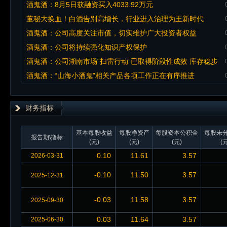
炉……
酒鬼酒：8月5日获融资买入4033.92万元
董秘大换血！白酒告别高增长，行业进入治理为王新时代
酒鬼酒：公司高度关注市值，切实维护广大投资者权益
酒鬼酒：公司将持续强化知识产权保护
酒鬼酒：公司湖南市场“扫雷行动”已取得阶段性成效 库存稳步
消化
酒鬼酒：“山海小酒鬼”相关产品各项工作正在有序推进
财务指标
基本每股收益
每股净资产
每股资本公积金
每股未
报告期\指标
(元)
(元)
(元)
(元
0.10
11.61
3.57
2026-03-31
-0.10
11.50
3.57
2025-12-31
-0.03
11.58
3.57
2025-09-30
0.03
11.64
3.57
2025-06-30