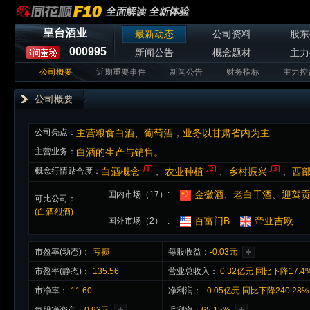
皇台酒业
最新动态
公司资料
股东
000995
新闻公告
概念题材
主力
公司概要
近期重要事件
新闻公告
财务指标
主力控
公司概要
公司亮点：
主营粮食白酒、葡萄酒，业务以甘肃省内为主
主营业务：
白酒的生产与销售。
概念行情贴合度：
白酒概念
，
农业种植
，
乡村振兴
，
西
金徽酒
、
老白干酒
、
迎驾
国内市场（17）
可比公司：
(白酒烈酒)
百富门B
帝亚吉欧
国外市场（2）
市盈率(动态)：
亏损
每股收益：
-0.03元
市盈率(静态)：
135.56
营业总收入：
0.32亿元 同比下降17.4
市净率：
11.60
净利润：
-0.05亿元 同比下降240.28