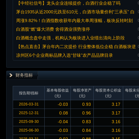
【中经社信号】龙头企业连续提价，白酒行业企稳了吗
茅台1935从近2000元跌至610元，白酒市场量价利“三承压” 白
酒业半年报遇冷，本土厂家出招突围
周涨9.82%！白酒指数收获年内最大单周涨幅，板块反转时刻
已至？
白酒股“燃”爆大消费 舍得酒业强势涨停
白酒概念盘中走强，机构认为板块进入业绩出清向上阶段
【热点直击】茅台年内二次提价 行业整体低位企稳 白酒板块逆
市走强 金种子酒10%涨停
凉州区6个企业商标品牌入选“甘味”农产品品牌目录
财务指标
基本每股收益
每股净资产
每股资本公积金
每股未
报告期\指标
(元)
(元)
(元)
(元
-0.03
0.93
3.17
2026-03-31
0.08
0.96
3.17
2025-12-31
-0.04
0.83
3.16
2025-09-30
-0.03
0.84
3.16
2025-06-30