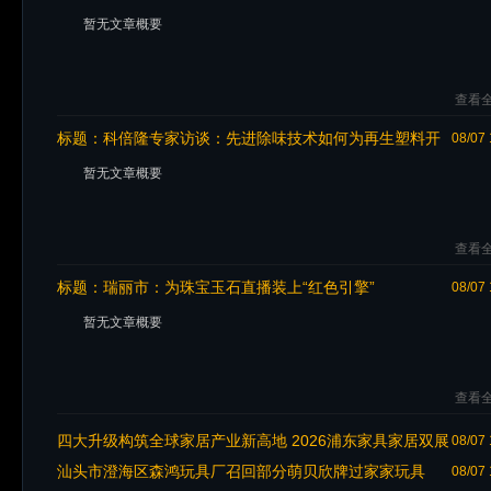
暂无文章概要
查看全
标题：
科倍隆专家访谈：先进除味技术如何为再生塑料开
08/07 
辟新机遇
暂无文章概要
查看全
标题：
瑞丽市：为珠宝玉石直播装上“红色引擎”
08/07 
暂无文章概要
查看全
四大升级构筑全球家居产业新高地 2026浦东家具家居双展
08/07 
即将开幕
汕头市澄海区森鸿玩具厂召回部分萌贝欣牌过家家玩具
08/07 