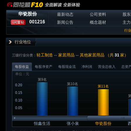
华瓷股份
最新动态
公司资料
股东
001216
新闻公告
概念题材
主力
行
行业地位
轻工制造 -- 家居用品 -- 其他家居用品 （共
31
家）
三级行业分类：
每股收益
每股净资产
每股现金流
净利润
营业总收入
总资
单位：元
第9名
第10名
0.20
第11名
0.15
第
0.10
0.05
恒鑫生活
张小泉
华瓷股份